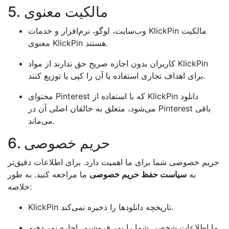
5. مالکیت معنوی
وب‌سایت، لوگو، نرم‌افزار و خدمات KlickPin مالکیت
معنوی KlickPin هستند.
کاربران بدون اجازه صریح حق ندارند از مواد KlickPin
برای اهداف تجاری استفاده یا آن را کپی یا توزیع کنند.
محتوای Pinterest که با استفاده از KlickPin دانلود
می‌شود، متعلق به خالقان اصلی آن در Pinterest باقی
می‌ماند.
6. حریم خصوصی
حریم خصوصی شما برای ما اهمیت دارد. برای اطلاعات دقیق‌تر
به
سیاست حفظ حریم خصوصی
ما مراجعه کنید. به طور
خلاصه:
KlickPin تاریخچه دانلودها را ذخیره نمی‌کند.
ما اطلاعات شخصی شما را نمی‌فروشیم، اجاره نمی‌دهیم