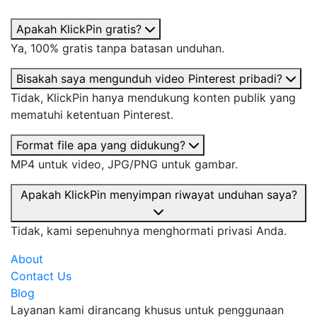
Apakah KlickPin gratis?
Ya, 100% gratis tanpa batasan unduhan.
Bisakah saya mengunduh video Pinterest pribadi?
Tidak, KlickPin hanya mendukung konten publik yang
mematuhi ketentuan Pinterest.
Format file apa yang didukung?
MP4 untuk video, JPG/PNG untuk gambar.
Apakah KlickPin menyimpan riwayat unduhan saya?
Tidak, kami sepenuhnya menghormati privasi Anda.
About
Contact Us
Blog
Layanan kami dirancang khusus untuk penggunaan